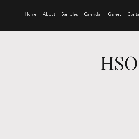
Home
About
Samples
Calendar
Gallery
Conta
HSO 