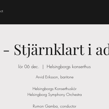
ct
- Stjärnklart i a
lör 06 dec.
  |  
Helsingborgs konserthus
Arvid Eriksson, baritone
Helsingborgs Konserthuskör
Helsingborg Symphony Orchestra
Rumon Gamba, conductor