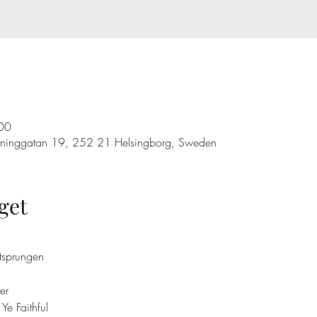
00
ottninggatan 19, 252 21 Helsingborg, Sweden
get
utsprungen
er
Ye Faithful