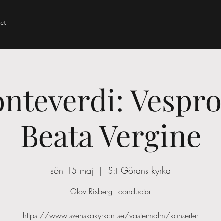
ct
nteverdi: Vespro
Beata Vergine
sön 15 maj
  |  
S:t Görans kyrka
Olov Risberg - conductor
https://www.svenskakyrkan.se/vastermalm/konserter