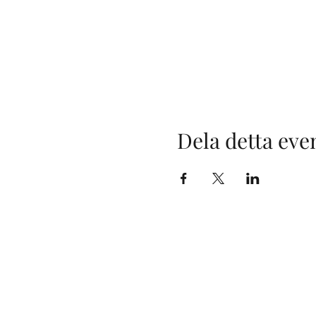
Dela detta ev
Maximilia
(General 