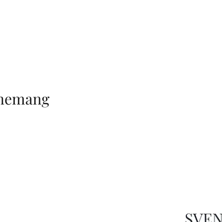
enemang
MANAGEMENT
n Schattauer
management)