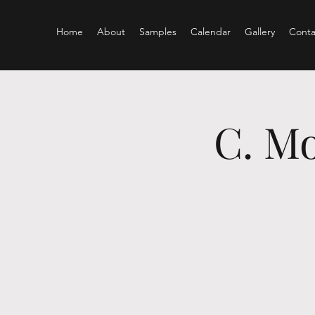
Home
About
Samples
Calendar
Gallery
Conta
C. Mo