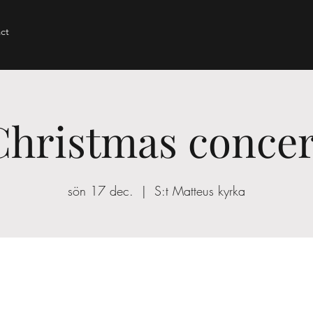
ct
Christmas concer
sön 17 dec.
  |  
S:t Matteus kyrka