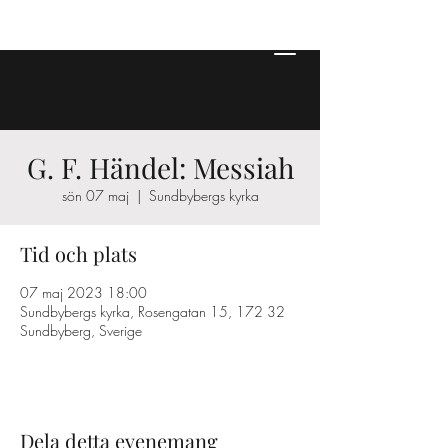
G. F. Händel: Messiah
sön 07 maj
  |  
Sundbybergs kyrka
Tid och plats
07 maj 2023 18:00
Sundbybergs kyrka, Rosengatan 15, 172 32
Sundbyberg, Sverige
Dela detta evenemang