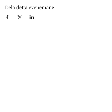
Dela detta evenemang
Maximilian Schattauer
(General management)
+46 8 665 80 88
maximilian@svenskakonsertbyran.se
www.svenskakonsertbyran.se