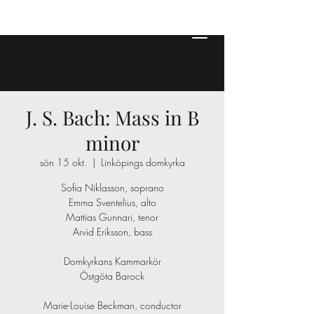
J. S. Bach: Mass in B
minor
sön 15 okt.
  |  
Linköpings domkyrka
Sofia Niklasson, soprano
Emma Sventelius, alto
Mattias Gunnari, tenor
Arvid Eriksson, bass
Domkyrkans Kammarkör
Östgöta Barock
Marie-Louise Beckman, conductor