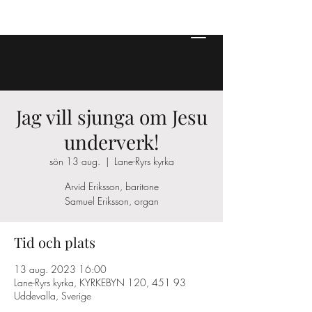
Jag vill sjunga om Jesu
underverk!
sön 13 aug.
  |  
Lane-Ryrs kyrka
Arvid Eriksson, baritone
Samuel Eriksson, organ
Tid och plats
13 aug. 2023 16:00
Lane-Ryrs kyrka, KYRKEBYN 120, 451 93
Uddevalla, Sverige