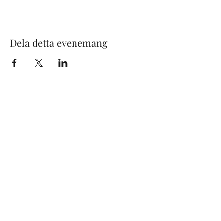
Dela detta evenemang
Maximilian Schattauer
(General management)
+46 8 665 80 88
maximilian@svenskakonsertbyran.se
www.svenskakonsertbyran.se