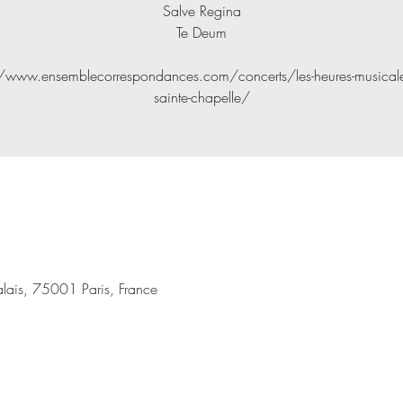
Salve Regina
Te Deum
//www.ensemblecorrespondances.com/concerts/les-heures-musicales
sainte-chapelle/
lais, 75001 Paris, France