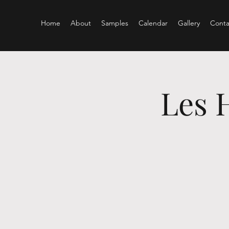
Home
About
Samples
Calendar
Gallery
Conta
Les 