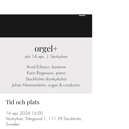
orgel+
sön 14 apr.
  |  
Storkyrkan
Arvid Eriksson, baritone
Karin Birgersson, piano
Stockholms domkyrkokör
Johan Hammarström, organ & conductor
Tid och plats
14 apr. 2024 16:00
Storkyrkan, Trångsund 1, 111 29 Stockholm,
Sweden