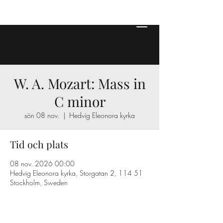
W. A. Mozart: Mass in
C minor
sön 08 nov.
  |  
Hedvig Eleonora kyrka
Tid och plats
08 nov. 2026 00:00
Hedvig Eleonora kyrka, Storgatan 2, 114 51
Stockholm, Sweden