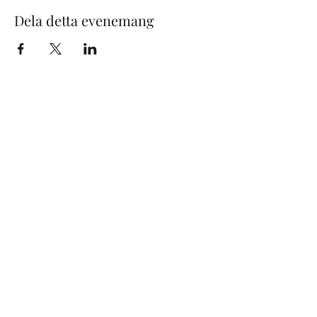
Dela detta evenemang
Maximilian Schattauer
(General management)
+46 8 665 80 88
maximilian@svenskakonsertbyran.se
www.svenskakonsertbyran.se