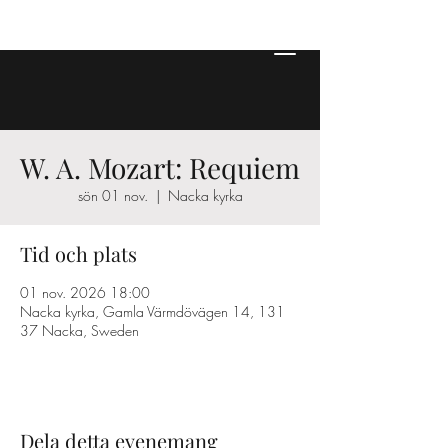
W. A. Mozart: Requiem
sön 01 nov.
  |  
Nacka kyrka
Tid och plats
01 nov. 2026 18:00
Nacka kyrka, Gamla Värmdövägen 14, 131
37 Nacka, Sweden
Dela detta evenemang